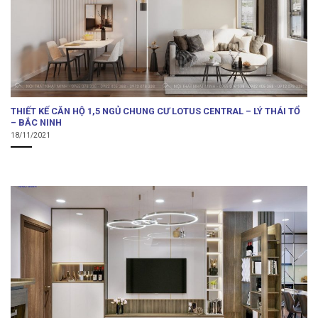
THIẾT KẾ CĂN HỘ 1,5 NGỦ CHUNG CƯ LOTUS CENTRAL – LÝ THÁI TỔ
– BẮC NINH
18/11/2021