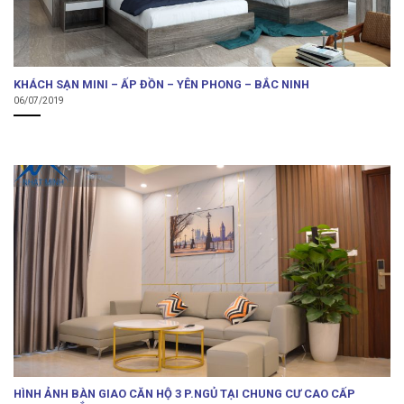
KHÁCH SẠN MINI – ẤP ĐỒN – YÊN PHONG – BẮC NINH
06/07/2019
HÌNH ẢNH BÀN GIAO CĂN HỘ 3 P.NGỦ TẠI CHUNG CƯ CAO CẤP