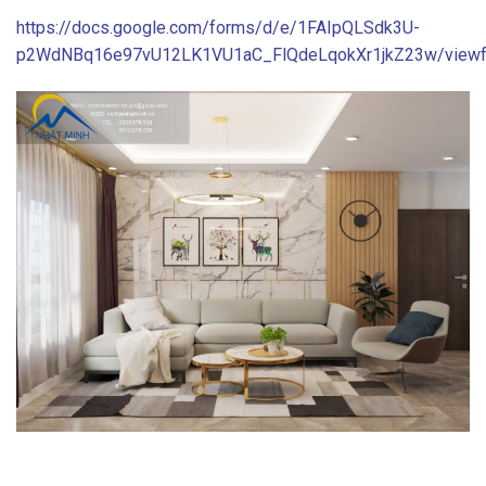
https://docs.google.com/forms/d/e/1FAIpQLSdk3U-
p2WdNBq16e97vU12LK1VU1aC_FlQdeLqokXr1jkZ23w/view