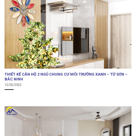
THIẾT KẾ CĂN HỘ 2 NGỦ CHUNG CƯ MÔI TRƯỜNG XANH – TỪ SƠN –
BẮC NINH
12/02/2022