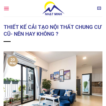
Skip
to
content
THIẾT KẾ CẢI TẠO NỘI THẤT CHUNG CƯ
CŨ- NÊN HAY KHÔNG ?
20
May