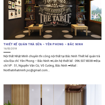
THIẾT KẾ QUÁN TRÀ SỮA – YÊN PHONG – BẮC NINH
16/05/2018
Nội thất Nhật Minh chuyên thi công nội thất tại Bắc Ninh Thiết kế quán trà
sữa Địa chỉ: Yên Phong – Bắc Ninh ➡Liên hệ thiết kế : 096.507.8338 ➡Địa
chỉ VP : 51, Nguyễn Văn Cừ, Võ Cường, Bắc Ninh ➡Mail :
Noithatnhatminh.jsc@gmail.com...