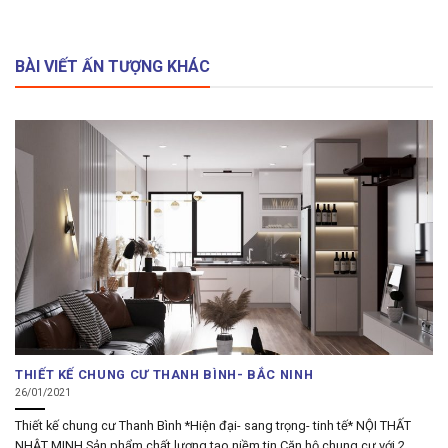
BÀI VIẾT ẤN TƯỢNG KHÁC
THIẾT KẾ CHUNG CƯ THANH BÌNH- BẮC NINH
26/01/2021
Thiết kế chung cư Thanh Bình *Hiện đại- sang trọng- tinh tế* NỘI THẤT
NHẬT MINH Sản phẩm chất lượng tạo niềm tin Căn hộ chung cư với 2