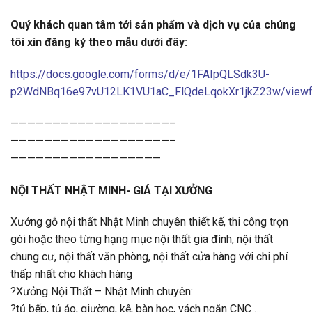
Quý khách quan tâm tới sản phẩm và dịch vụ của chúng
tôi xin đăng ký theo mẫu dưới đây:
https://docs.google.com/forms/d/e/1FAIpQLSdk3U-
p2WdNBq16e97vU12LK1VU1aC_FlQdeLqokXr1jkZ23w/view
———————————————————–
———————————————————–
——————————————————
NỘI THẤT NHẬT MINH- GIÁ TẠI XƯỞNG
Xưởng gỗ nội thất Nhật Minh chuyên thiết kế, thi công trọn
gói hoặc theo từng hạng mục nội thất gia đình, nội thất
chung cư, nội thất văn phòng, nội thất cửa hàng với chi phí
thấp nhất cho khách hàng
?Xưởng Nội Thất – Nhật Minh chuyên:
?tủ bếp, tủ áo, giường, kệ, bàn học, vách ngăn CNC …