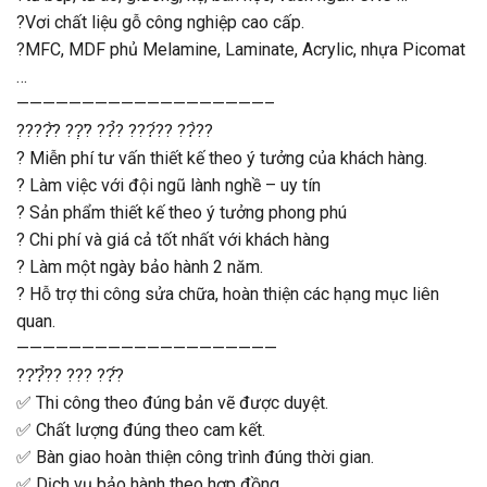
?Vơi chất liệu gỗ công nghiệp cao cấp.
?MFC, MDF phủ Melamine, Laminate, Acrylic, nhựa Picomat
…
———————————————————–
????̂̀? ??̛̣? ??̉? ???́?? ??̀??
? Miễn phí tư vấn thiết kế theo ý tưởng của khách hàng.
? Làm việc với đội ngũ lành nghề – uy tín
? Sản phẩm thiết kế theo ý tưởng phong phú
? Chi phí và giá cả tốt nhất với khách hàng
? Làm một ngày bảo hành 2 năm.
? Hỗ trợ thi công sửa chữa, hoàn thiện các hạng mục liên
quan.
————————————————————
??̛?̛̉?? ??? ??̂́?
✅ Thi công theo đúng bản vẽ được duyệt.
✅ Chất lượng đúng theo cam kết.
✅ Bàn giao hoàn thiện công trình đúng thời gian.
✅ Dịch vụ bảo hành theo hợp đồng.