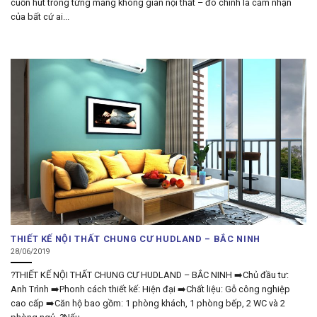
cuốn hút trong từng mảng không gian nội thất – đó chính là cảm nhận
của bất cứ ai...
THIẾT KẾ NỘI THẤT CHUNG CƯ HUDLAND – BẮC NINH
28/06/2019
?THIẾT KẾ NỘI THẤT CHUNG CƯ HUDLAND – BẮC NINH ➡️Chủ đầu tư:
Anh Trình ➡️Phonh cách thiết kế: Hiện đại ➡️Chất liệu: Gỗ công nghiệp
cao cấp ➡️Căn hộ bao gồm: 1 phòng khách, 1 phòng bếp, 2 WC và 2