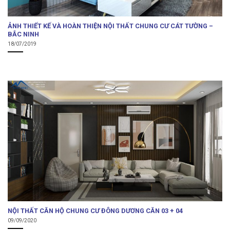
ẢNH THIẾT KẾ VÀ HOÀN THIỆN NỘI THẤT CHUNG CƯ CÁT TƯỜNG –
BẮC NINH
18/07/2019
NỘI THẤT CĂN HỘ CHUNG CƯ ĐÔNG DƯƠNG CĂN 03 + 04
09/09/2020