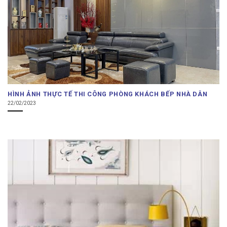
HÌNH ẢNH THỰC TẾ THI CÔNG PHÒNG KHÁCH BẾP NHÀ DÂN
22/02/2023