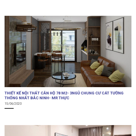
THIẾT KẾ NỘI THẤT CĂN HỘ 78 M2- 3NGỦ CHUNG CƯ CÁT TƯỜNG
THỐNG NHẤT BẮC NINH- MR THỰC
15/06/2020