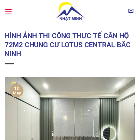
Skip
to
content
HÌNH ẢNH THI CÔNG THỰC TẾ CĂN HỘ
72M2 CHUNG CƯ LOTUS CENTRAL BẮC
NINH
10
May