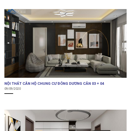
NỘI THẤT CĂN HỘ CHUNG CƯ ĐÔNG DƯƠNG CĂN 03 + 04
09/09/2020