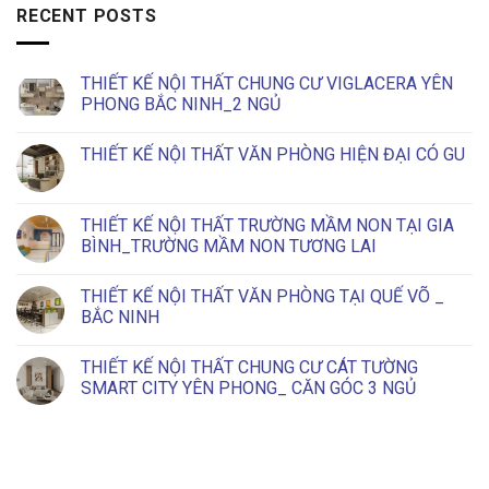
RECENT POSTS
THIẾT KẾ NỘI THẤT CHUNG CƯ VIGLACERA YÊN
PHONG BẮC NINH_2 NGỦ
No
Comments
THIẾT KẾ NỘI THẤT VĂN PHÒNG HIỆN ĐẠI CÓ GU
on
THIẾT
No
KẾ
Comments
NỘI
on
THẤT
THIẾT
THIẾT KẾ NỘI THẤT TRƯỜNG MẦM NON TẠI GIA
CHUNG
KẾ
CƯ
BÌNH_TRƯỜNG MẦM NON TƯƠNG LAI
NỘI
VIGLACERA
THẤT
YÊN
No
VĂN
PHONG
Comments
PHÒNG
THIẾT KẾ NỘI THẤT VĂN PHÒNG TẠI QUẾ VÕ _
BẮC
on
HIỆN
NINH_2
THIẾT
BẮC NINH
ĐẠI
NGỦ
KẾ
CÓ
NỘI
No
GU
THẤT
Comments
THIẾT KẾ NỘI THẤT CHUNG CƯ CÁT TƯỜNG
TRƯỜNG
on
MẦM
THIẾT
SMART CITY YÊN PHONG_ CĂN GÓC 3 NGỦ
NON
KẾ
TẠI
NỘI
No
GIA
THẤT
Comments
BÌNH_TRƯỜNG
VĂN
on
MẦM
PHÒNG
THIẾT
NON
TẠI
KẾ
TƯƠNG
QUẾ
NỘI