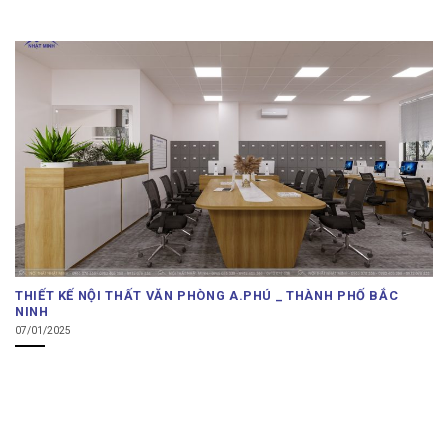
THIẾT KẾ NỘI THẤT VĂN PHÒNG A.PHÚ _ THÀNH PHỐ BẮC
NINH
07/01/2025