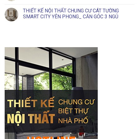
CÓ
NỘI
No
GU
THẤT
Comments
THIẾT KẾ NỘI THẤT CHUNG CƯ CÁT TƯỜNG
TRƯỜNG
on
MẦM
THIẾT
SMART CITY YÊN PHONG_ CĂN GÓC 3 NGỦ
NON
KẾ
TẠI
NỘI
No
GIA
THẤT
Comments
BÌNH_TRƯỜNG
VĂN
on
MẦM
PHÒNG
THIẾT
NON
TẠI
KẾ
TƯƠNG
QUẾ
NỘI
LAI
VÕ
THẤT
_
CHUNG
BẮC
CƯ
NINH
CÁT
TƯỜNG
SMART
CITY
YÊN
PHONG_
CĂN
GÓC
3
NGỦ