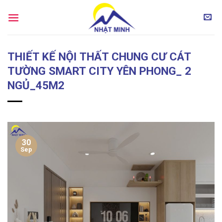
Skip
to
content
THIẾT KẾ NỘI THẤT CHUNG CƯ CÁT
TƯỜNG SMART CITY YÊN PHONG_ 2
NGỦ_45M2
30
Sep