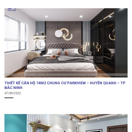
THIẾT KẾ CĂN HỘ 74M2 CHUNG CƯ PARKVIEW – HUYỀN QUANG – TP
BẮC NINH
07/09/2022