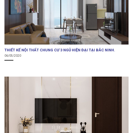
THIẾT KẾ NỘI THẤT CHUNG CƯ 3 NGỦ HIỆN ĐẠI TẠI BẮC NINH.
06/05/2020