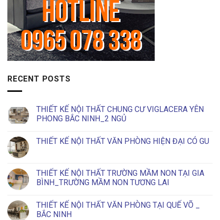
RECENT POSTS
THIẾT KẾ NỘI THẤT CHUNG CƯ VIGLACERA YÊN
PHONG BẮC NINH_2 NGỦ
No
Comments
THIẾT KẾ NỘI THẤT VĂN PHÒNG HIỆN ĐẠI CÓ GU
on
THIẾT
No
KẾ
Comments
NỘI
on
THẤT
THIẾT
THIẾT KẾ NỘI THẤT TRƯỜNG MẦM NON TẠI GIA
CHUNG
KẾ
CƯ
BÌNH_TRƯỜNG MẦM NON TƯƠNG LAI
NỘI
VIGLACERA
THẤT
YÊN
No
VĂN
PHONG
Comments
PHÒNG
THIẾT KẾ NỘI THẤT VĂN PHÒNG TẠI QUẾ VÕ _
BẮC
on
HIỆN
NINH_2
THIẾT
BẮC NINH
ĐẠI
NGỦ
KẾ