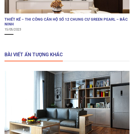
THIẾT KẾ – THI CÔNG CĂN HỘ SỐ 12 CHUNG CƯ GREEN PEARL – BẮC
NINH
15/05/2023
BÀI VIẾT ẤN TƯỢNG KHÁC