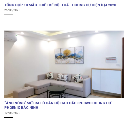
TỔNG HỢP 10 MẪU THIẾT KẾ NỘI THẤT CHUNG CƯ HIỆN ĐẠI 2020
25/03/2020
“ẢNH NÓNG’ MỚI RA LÒ CĂN HỘ CAO CẤP 3N-3WC CHUNG CƯ
PHOENIX BẮC NINH
12/05/2020