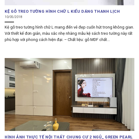
KỆ GỖ TREO TƯỜNG HÌNH CHỮ L KIỂU DÁNG THANH LỊCH
10/05/2018
Kệ gỗ treo tường hình chữ L mang đến vẻ đẹp cuốn hút trong không gian.
Với thiết kế đơn giản, màu sắc nhẹ nhàng mẫu kệ sách treo tường này rất
phù hợp với phong cách hiện đại. – Chất liệu: gỗ MDF chất...
HÌNH ẢNH THỰC TẾ NỘI THẤT CHUNG CƯ 2 NGỦ_ GREEN PEARL