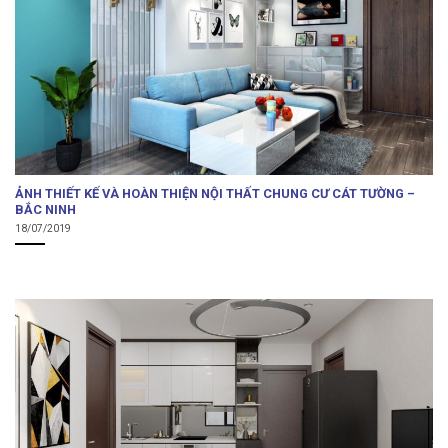
ẢNH THIẾT KẾ VÀ HOÀN THIỆN NỘI THẤT CHUNG CƯ CÁT TƯỜNG –
BẮC NINH
18/07/2019