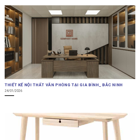
THIẾT KẾ NỘI THẤT VĂN PHÒNG TẠI GIA BÌNH_ BẮC NINH
24/01/2026