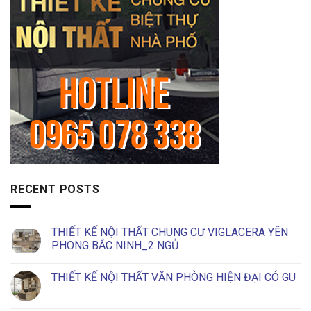
RECENT POSTS
THIẾT KẾ NỘI THẤT CHUNG CƯ VIGLACERA YÊN
PHONG BẮC NINH_2 NGỦ
No
Comments
THIẾT KẾ NỘI THẤT VĂN PHÒNG HIỆN ĐẠI CÓ GU
on
THIẾT
No
KẾ
Comments
NỘI
on