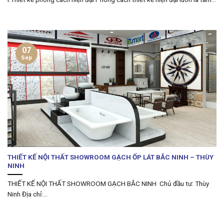
07
Sep
THIẾT KẾ NỘI THẤT SHOWROOM GẠCH ỐP LÁT BẮC NINH – THÙY
NINH
THIẾT KẾ NỘI THẤT SHOWROOM GẠCH BẮC NINH Chủ đầu tư: Thùy
Ninh Địa chỉ:...