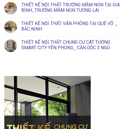
THẤT
THIẾT
THIẾT KẾ NỘI THẤT TRƯỜNG MẦM NON TẠI GIA
CHUNG
KẾ
CƯ
BÌNH_TRƯỜNG MẦM NON TƯƠNG LAI
NỘI
VIGLACERA
THẤT
YÊN
No
VĂN
PHONG
Comments
PHÒNG
THIẾT KẾ NỘI THẤT VĂN PHÒNG TẠI QUẾ VÕ _
BẮC
on
HIỆN
NINH_2
THIẾT
BẮC NINH
ĐẠI
NGỦ
KẾ
CÓ
NỘI
No
GU
THẤT
Comments
THIẾT KẾ NỘI THẤT CHUNG CƯ CÁT TƯỜNG
TRƯỜNG
on
MẦM
THIẾT
SMART CITY YÊN PHONG_ CĂN GÓC 3 NGỦ
NON
KẾ
TẠI
NỘI
No
GIA
THẤT
Comments
BÌNH_TRƯỜNG
VĂN
on
MẦM
PHÒNG
THIẾT
NON
TẠI
KẾ
TƯƠNG
QUẾ
NỘI
LAI
VÕ
THẤT
_
CHUNG
BẮC
CƯ
NINH
CÁT
TƯỜNG
SMART
CITY
YÊN
PHONG_
CĂN
GÓC
3
NGỦ