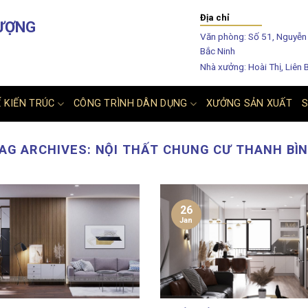
Địa chỉ
ƯỢNG
Văn phòng: Số 51, Nguyễn 
Bắc Ninh
Nhà xưởng: Hoài Thị, Liên 
Ế KIẾN TRÚC
CÔNG TRÌNH DÂN DỤNG
XƯỞNG SẢN XUẤT
AG ARCHIVES:
NỘI THẤT CHUNG CƯ THANH BÌ
26
Jan