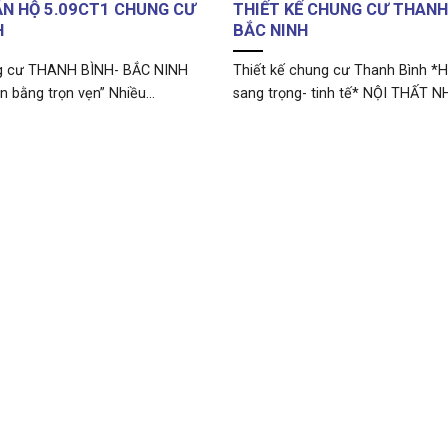
ĂN HỘ 5.09CT1 CHUNG CƯ
THIẾT KẾ CHUNG CƯ THANH
H
BẮC NINH
ng cư THANH BÌNH- BẮC NINH
Thiết kế chung cư Thanh Bình *H
 bằng trọn vẹn” Nhiều...
sang trọng- tinh tế* NỘI THẤT NH