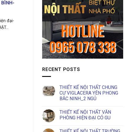
 BÌNH-
iện đại-
ẬT...
RECENT POSTS
THIẾT KẾ NỘI THẤT CHUNG
CƯ VIGLACERA YÊN PHONG
BẮC NINH_2 NGỦ
No
Comments
THIẾT KẾ NỘI THẤT VĂN
on
THIẾT
PHÒNG HIỆN ĐẠI CÓ GU
KẾ
NỘI
No
THẤT
Comments
THIẾT KẾ NỘI THẤT TRƯỜNG
CHUNG
on