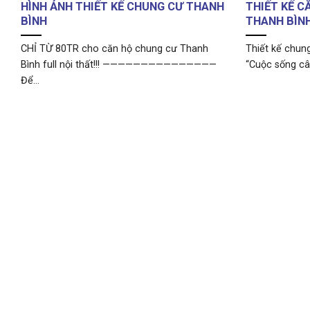
HÌNH ẢNH THIẾT KẾ CHUNG CƯ THANH
THIẾT KẾ C
BÌNH
THANH BÌN
CHỈ TỪ 80TR cho căn hộ chung cư Thanh
Thiết kế chu
Bình full nội thất!!! ———————————————
“Cuộc sống cân
Để...