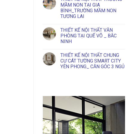
CƯ
THIẾT
MẦM NON TẠI GIA
VIGLACERA
KẾ
BÌNH_TRƯỜNG MẦM NON
YÊN
NỘI
PHONG
THẤT
TƯƠNG LAI
BẮC
VĂN
NINH_2
PHÒNG
No
NGỦ
HIỆN
Comments
THIẾT KẾ NỘI THẤT VĂN
on
ĐẠI
THIẾT
CÓ
PHÒNG TẠI QUẾ VÕ _ BẮC
KẾ
GU
NINH
NỘI
THẤT
No
TRƯỜNG
Comments
MẦM
THIẾT KẾ NỘI THẤT CHUNG
on
NON
THIẾT
CƯ CÁT TƯỜNG SMART CITY
TẠI
KẾ
GIA
YÊN PHONG_ CĂN GÓC 3 NGỦ
NỘI
BÌNH_TRƯỜNG
THẤT
MẦM
No
VĂN
NON
Comments
PHÒNG
on
TƯƠNG
TẠI
THIẾT
LAI
QUẾ
KẾ
VÕ
NỘI
_
THẤT
BẮC
CHUNG
NINH
CƯ
CÁT
TƯỜNG
SMART
CITY
YÊN
PHONG_
CĂN