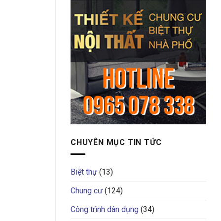
GÓC
3
NGỦ
CHUYÊN MỤC TIN TỨC
Biệt thự
(13)
Chung cư
(124)
Công trình dân dụng
(34)