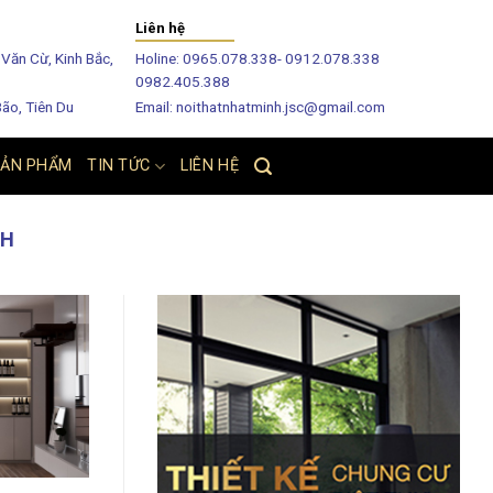
Liên hệ
Văn Cừ, Kinh Bắc,
Holine:
0965.078.338
-
0912.078.338
0982.405.388
Bão, Tiên Du
Email: noithatnhatminh.jsc@gmail.com
SẢN PHẨM
TIN TỨC
LIÊN HỆ
NH