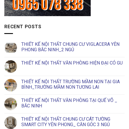
RECENT POSTS
THIẾT KẾ NỘI THẤT CHUNG CƯ VIGLACERA YÊN
PHONG BẮC NINH_2 NGỦ
No
Comments
THIẾT KẾ NỘI THẤT VĂN PHÒNG HIỆN ĐẠI CÓ GU
on
THIẾT
No
KẾ
Comments
NỘI
on
THẤT
THIẾT
THIẾT KẾ NỘI THẤT TRƯỜNG MẦM NON TẠI GIA
CHUNG
KẾ
CƯ
BÌNH_TRƯỜNG MẦM NON TƯƠNG LAI
NỘI
VIGLACERA
THẤT
YÊN
No
VĂN
PHONG
Comments
PHÒNG
THIẾT KẾ NỘI THẤT VĂN PHÒNG TẠI QUẾ VÕ _
BẮC
on
HIỆN
NINH_2
THIẾT
BẮC NINH
ĐẠI
NGỦ
KẾ
CÓ
NỘI
No
GU
THẤT
Comments
THIẾT KẾ NỘI THẤT CHUNG CƯ CÁT TƯỜNG
TRƯỜNG
on
MẦM
THIẾT
SMART CITY YÊN PHONG_ CĂN GÓC 3 NGỦ
NON
KẾ